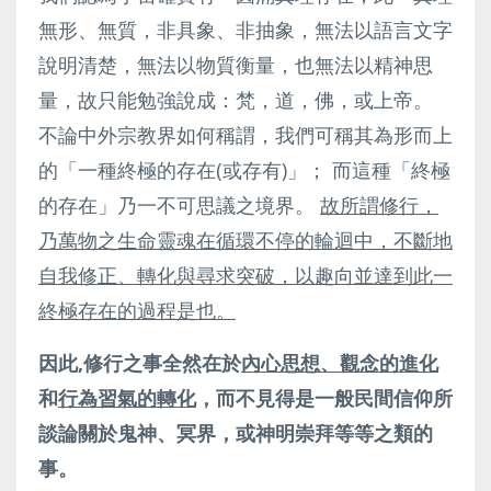
無形、無質，非具象、非抽象，無法以語言文字
說明清楚，無法以物質衡量，也無法以精神思
量，故只能勉強說成：梵，道，佛，或上帝。
不論中外宗教界如何稱謂，我們可稱其為形而上
的「一種終極的存在(或存有)」； 而這種「終極
的存在」乃一不可思議之境界。
故所謂修行，
乃萬物之生命靈魂在循環不停的輪迴中，不斷地
自我修正、轉化與尋求突破，以趣向並達到此一
終極存在的過程是也。
因此,修行之事全然在於
內心思想、觀念的進化
和
行為習氣的轉化
，而不見得是一般民間信仰所
談論關於鬼神、冥界，或神明崇拜等等之類的
事。