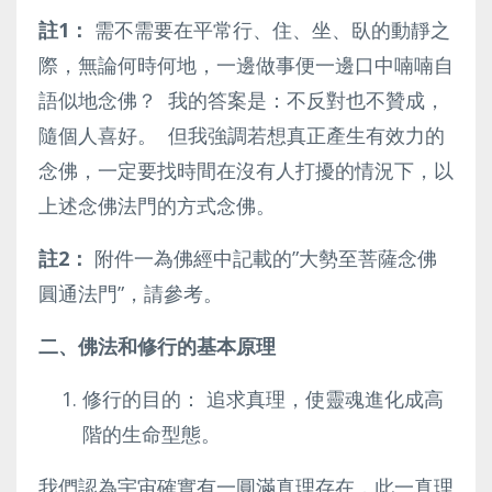
註
1
：
需不需要在平常行、住、坐、臥的動靜之
際，無論何時何地，一邊做事便一邊口中喃喃自
語似地念佛？ 我的答案是：不反對也不贊成，
隨個人喜好。 但我強調若想真正產生有效力的
念佛，一定要找時間在沒有人打擾的情況下，以
上述念佛法門的方式念佛。
註
2
：
附件一為佛經中記載的”大勢至菩薩念佛
圓通法門”，請參考。
二、佛法和修行的基本原理
修行的目的： 追求真理，使靈魂進化成高
階的生命型態。
我們認為宇宙確實有一圓滿真理存在，此一真理