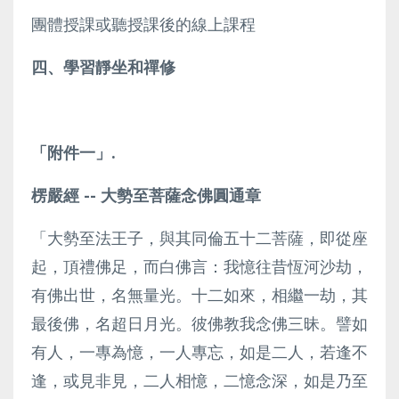
團體授課或聽授課後的線上課程
四、學習靜坐和禪修
「附件一」
.
楞嚴經
--
大勢至菩薩念佛圓通章
「大勢至法王子，與其同倫五十二菩薩，即從座
起，頂禮佛足，而白佛言：我憶往昔恆河沙劫，
有佛出世，名無量光。十二如來，相繼一劫，其
最後佛，名超日月光。彼佛教我念佛三昧。譬如
有人，一專為憶，一人專忘，如是二人，若逢不
逢，或見非見，二人相憶，二憶念深，如是乃至