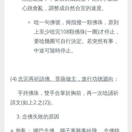
心跳會亂，調整成自然合宜的速度。
唸一句佛號，拇指撥一顆佛珠，原則
上至少唸完108顆佛珠(一圈)才停止，
要唸幾圈可自行決定。若突然有事，
中途可隨時停止。
(4)
念完再祈請佛、菩薩做主，進行功德迴向
：
手持佛珠，雙手合掌於胸前，再一次唸誦祈
請文(如上2.之(2))。
念佛失敗的原因
a. 散亂： 嘴巴念佛，腦子裏雜事紛飛。 念佛時