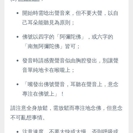
開始時需唸出聲音來，但不要大聲，以自
己耳朵能聽見為原則；
佛號以四字的「阿彌陀佛」，或六字的
「南無阿彌陀佛」皆可；
發音時請感覺聲音似由胸腔發出，別讓聲
音單純地卡在喉嚨上；
「嘴發出佛號聲音，耳聽在聲音上，意念
專注在佛號上」！
請注意全身放鬆，需放鬆而專注地念佛，但意念
不可亂想事情。
注意速度，不要太快或太慢，否則呼吸或