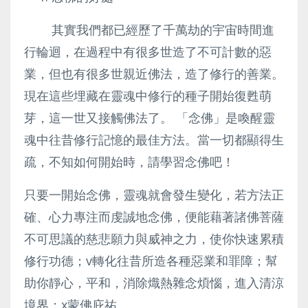
其實我們都已經歷了千萬劫的宇宙時間進
行輪迴，在過程中有很多世造了不可計數的惡
業，但也有很多世親近佛法，造了修行的善業。
現在這些埋藏在靈魂中修行的種子開始復甦萌
芽，這一世又接觸佛法了。 「念佛」是喚醒靈
魂中往昔修行記憶的最佳方法。當一切都顯得生
疏，不知如何開始時，請學習念佛吧！
只要一開始念佛，靈魂就會發生變化，若方法正
確、心力專注而虔誠地念佛，便能藉著諸佛菩薩
不可思議的慈悲願力與威神之力，使你快速累積
修行功德；v轉化往昔所造各種惡業和罪障；幫
助你靜心，平和，消除熾熱雜念煩惱，進入清涼
境界；x蒙佛庇祐。