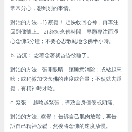
常常分心，想到別的事情。
對治的方法….1) 察覺！ 趕快收回心神，再專注
回到佛號上。 2) 縮短念佛時間。寧願專注而淨
心念佛5分鐘；不要心思散亂地念佛半小時。
b. 昏沉： 念著念著就昏昏欲睡了。
對治的方法….張開眼睛，讓睡意消除；或站起來
唸；或稍微加快念佛的速度或音量；不然就去睡
覺，有精神時才唸。
c. 緊張： 越唸越緊張，導致全身僵硬或頭痛。
對治的方法…察覺！ 告訴自己肌肉放鬆，再告
訴自己精神放鬆，然後將念佛的速度放慢。