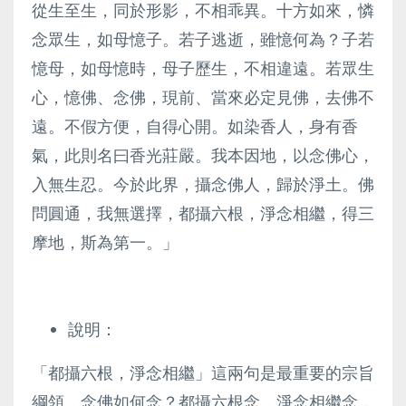
從生至生，同於形影，不相乖異。十方如來，憐
念眾生，如母憶子。若子逃逝，雖憶何為？子若
憶母，如母憶時，母子歷生，不相違遠。若眾生
心，憶佛、念佛，現前、當來必定見佛，去佛不
遠。不假方便，自得心開。如染香人，身有香
氣，此則名曰香光莊嚴。我本因地，以念佛心，
入無生忍。今於此界，攝念佛人，歸於淨土。佛
問圓通，我無選擇，都攝六根，淨念相繼，得三
摩地，斯為第一。」
說明：
「都攝六根，淨念相繼」這兩句是最重要的宗旨
綱領，念佛如何念？都攝六根念，淨念相繼念，