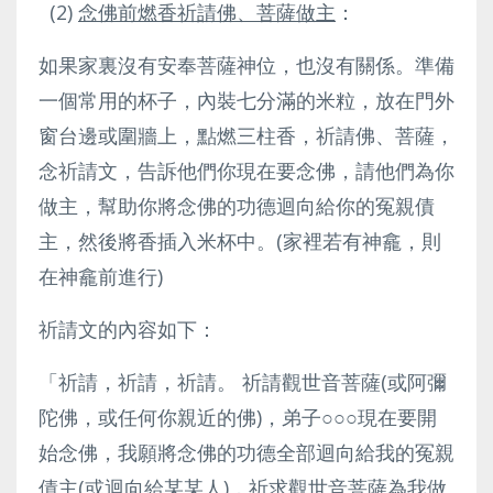
(2)
念佛前燃香祈請佛、菩薩做主
：
如果家裏沒有安奉菩薩神位，也沒有關係。準備
一個常用的杯子，內裝七分滿的米粒，放在門外
窗台邊或圍牆上，點燃三柱香，祈請佛、菩薩，
念祈請文，告訴他們你現在要念佛，請他們為你
做主，幫助你將念佛的功德迴向給你的冤親債
主，然後將香插入米杯中。(家裡若有神龕，則
在神龕前進行)
祈請文的內容如下：
「祈請，祈請，祈請。 祈請觀世音菩薩(或阿彌
陀佛，或任何你親近的佛)，弟子○○○現在要開
始念佛，我願將念佛的功德全部迴向給我的冤親
債主(或迴向給某某人)，祈求觀世音菩薩為我做