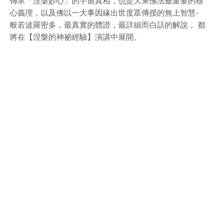
傳承「涅槃妙心」的宇宙真相，也是大乘佛法最重要的核
心義理，以及佛以一大事因緣出世度眾傳授的無上智慧-
般若波羅密多，最真實的體證，最詳細而白話的解說， 都
將在【涅槃的神祕經驗】演講中展開。