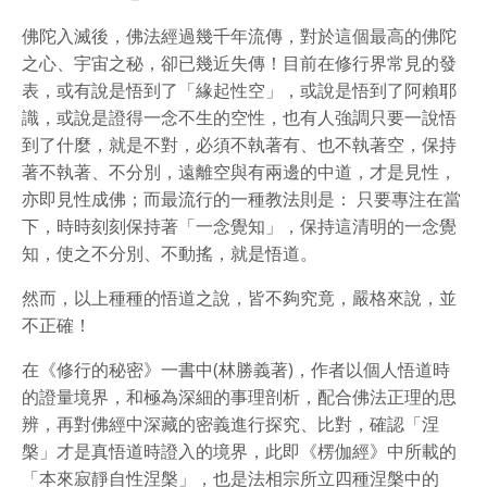
佛陀入滅後，佛法經過幾千年流傳，對於這個最高的佛陀
之心、宇宙之秘，卻已幾近失傳！目前在修行界常見的發
表，或有說是悟到了「緣起性空」，或說是悟到了阿賴耶
識，或說是證得一念不生的空性，也有人強調只要一說悟
到了什麼，就是不對，必須不執著有、也不執著空，保持
著不執著、不分別，遠離空與有兩邊的中道，才是見性，
亦即見性成佛；而最流行的一種教法則是： 只要專注在當
下，時時刻刻保持著「一念覺知」，保持這清明的一念覺
知，使之不分別、不動搖，就是悟道。
然而，以上種種的悟道之說，皆不夠究竟，嚴格來說，並
不正確！
在《修行的秘密》一書中(林勝義著)，作者以個人悟道時
的證量境界，和極為深細的事理剖析，配合佛法正理的思
辨，再對佛經中深藏的密義進行探究、比對，確認「涅
槃」才是真悟道時證入的境界，此即《楞伽經》中所載的
「本來寂靜自性涅槃」，也是法相宗所立四種涅槃中的