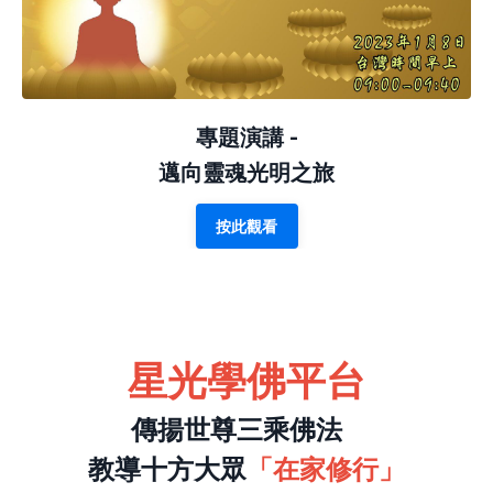
專題演講 -
邁向靈魂光明之旅
按此觀看
星光學佛平台
傳揚世尊三乘佛法
教導十方大眾
「在家修行」