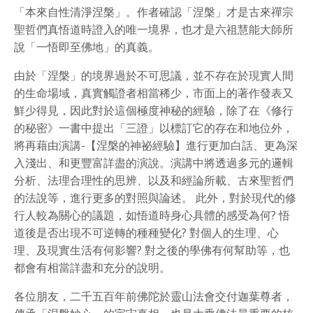
「本來自性清淨涅槃」。作者確認「涅槃」才是古來禪宗
聖哲們真悟道時證入的唯一境界，也才是六祖慧能大師所
說「一悟即至佛地」的真義。
由於「涅槃」的境界過於不可思議，並不存在於現實人間
的生命場域，真實觸證者相當稀少，市面上的著作發表又
鮮少得見，因此對於這個極度神秘的經驗，除了在《修行
的秘密》一書中提出「三證」以標訂它的存在和地位外，
將再藉由演講-【涅槃的神祕經驗】進行更加白話、更為深
入淺出、和更豐富詳盡的演說。演講中將透過多元的邏輯
分析、法理合理性的思辨、以及和經論所載、古來聖哲們
的法說等，進行更多的對照與論述。 此外，對於現代的修
行人較為關心的議題，如悟道時身心具體的感受為何? 悟
道後是否出現不可逆轉的種種變化? 對個人的生理、心
理、及現實生活有何影響? 對之後的學佛有何幫助等，也
都會有相當詳盡和充分的說明。
各位朋友，二千五百年前佛陀於靈山法會交付迦葉尊者，