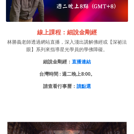
線上課程：細說金剛經
林勝義老師透過網站直播，深入淺出講解佛經或【深祕法
眼】系列來指導星光學員的學佛障礙。
細說金剛經：
直播連結
台灣時間 : 週二晚上8:00
。
請查看行事曆：
請點選